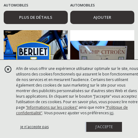
AUTOMOBILES
AUTOMOBILES
PLUS DE DÉTAILS
AJOUTER
Afin de vous offrir une expérience utilisateur optimale sur le site, nous
utilisons des cookies fonctionnels qui assurent le bon fonctionnement
de nos services et en mesurent l’audience. Certains tiers utilisent
également des cookies de suivi marketing sur le site pour vous
montrer des publicités personnalisées sur d’autres sites Web et dans
leurs applications. En cliquant sur le bouton “J’accepte” vous acceptez
Plaque émaillée Berliet
195
€
Plaque émaillée
74
€
l’utilisation de ces cookies. Pour en savoir plus, vous pouvez lire notre
automobiles
CITROEN 5HP
page
“Informations sur les cookies”
ainsi que notre
“Politique de
confidentialité“
. Vous pouvez ajuster vos préférences
ici
.
AUTOMOBILES
AUTOMOBILES
je n'accepte pas
J'ACCEPTE
AJOUTER
AJOUTER