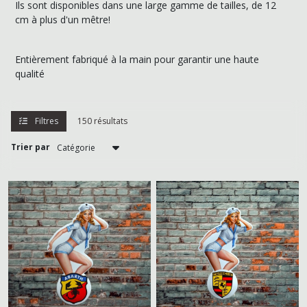
Ils sont disponibles dans une large gamme de tailles, de 12
Publicités
anciennes
cm à plus d'un mêtre!
et
alimentaires
(107)
Entièrement fabriqué à la main pour garantir une haute
qualité
Huiles
et
équipementiers
Filtres
150 résultats
automobiles
(207)
Trier par
Boissons
-
Brasserie
(91)
Tracteurs
-
Agriculture
(12)