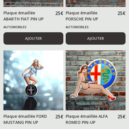
Plaque émaillée
25
€
Plaque émaillée
25
€
Divers
ABARTH FIAT PIN UP
PORSCHE PIN UP
(35)
AUTOMOBILES
AUTOMOBILES
Plaques
AJOUTER
AJOUTER
Import
USA
(13)
Afficher
les
résultats
Plaque émaillée FORD
25
€
Plaque émaillée ALFA
25
€
MUSTANG PIN UP
ROMEO PIN-UP