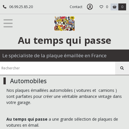
Fermer
06.99.25.85.20
Contact
0
0
FILTRES
Tous
Au temps qui passe
les
produits
Plaques
Le spécialiste de la plaque émaillée en France
émaillées
Automobiles
Automobiles
(150)
Nos plaques émaillées automobiles ( voitures et camions )
sont parfaites pour créer une véritable ambiance vintage dans
Motos
votre garage.
et
cyclomoteurs
(78)
Au temps qui passe
a une grande sélection de plaques de
voitures en émail.