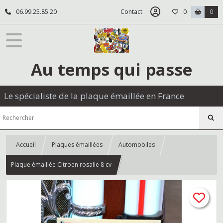
06.99.25.85.20
Contact
0
0
Au temps qui passe
Le spécialiste de la plaque émaillée en France
Accueil
Plaques émaillées
Automobiles
Plaque émaillée Citroen rosalie 8 cv