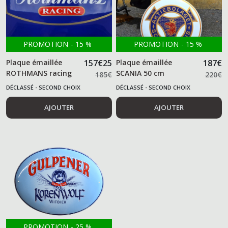
PROMOTION
-
15
%
PROMOTION
-
15
%
Plaque émaillée
157
€
25
Plaque émaillée
187
€
ROTHMANS racing
SCANIA 50 cm
185
€
220
€
DÉCLASSÉ - SECOND CHOIX
DÉCLASSÉ - SECOND CHOIX
AJOUTER
AJOUTER
PROMOTION
-
25
%