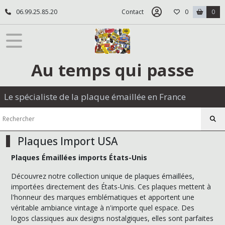
Fermer
06.99.25.85.20
Contact
0
0
FILTRES
Tous
Au temps qui passe
les
produits
Plaques
Le spécialiste de la plaque émaillée en France
émaillées
Automobiles
Plaques Import USA
(150)
Plaques Émaillées imports États-Unis
Motos
Découvrez notre collection unique de plaques émaillées,
et
importées directement des États-Unis. Ces plaques mettent à
cyclomoteurs
l'honneur des marques emblématiques et apportent une
(78)
véritable ambiance vintage à n'importe quel espace. Des
logos classiques aux designs nostalgiques, elles sont parfaites