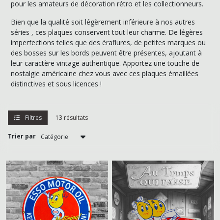
pour les amateurs de décoration rétro et les collectionneurs.
Publicités
anciennes
Bien que la qualité soit légèrement inférieure à nos autres
et
alimentaires
séries , ces plaques conservent tout leur charme. De légères
(107)
imperfections telles que des éraflures, de petites marques ou
des bosses sur les bords peuvent être présentes, ajoutant à
leur caractère vintage authentique. Apportez une touche de
Huiles
nostalgie américaine chez vous avec ces plaques émaillées
et
distinctives et sous licences !
équipementiers
automobiles
(207)
Filtres
13 résultats
Boissons
Trier par
-
Brasserie
(91)
Tracteurs
-
Agriculture
(12)