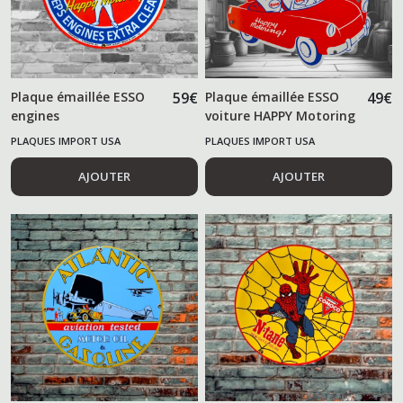
Divers
(35)
Plaque émaillée ESSO
59
€
Plaque émaillée ESSO
49
€
engines
voiture HAPPY Motoring
Plaques
Import
PLAQUES IMPORT USA
PLAQUES IMPORT USA
USA
(13)
AJOUTER
AJOUTER
Afficher
les
résultats