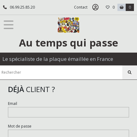
06.99.25.85.20
Contact
0
0
Au temps qui passe
Le spécialiste de la plaque émaillée en France
DÉJÀ
CLIENT ?
Email
Mot de passe