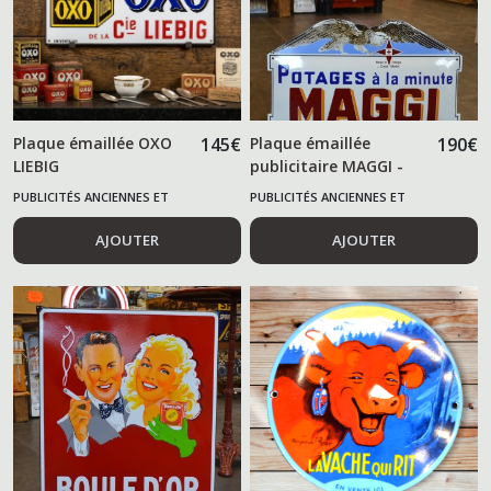
Plaque émaillée OXO
145
€
Plaque émaillée
190
€
LIEBIG
publicitaire MAGGI -
Décoration cuisine
PUBLICITÉS ANCIENNES ET
PUBLICITÉS ANCIENNES ET
rétro - Reproduction
ALIMENTAIRES
ALIMENTAIRES
artisanale
AJOUTER
AJOUTER