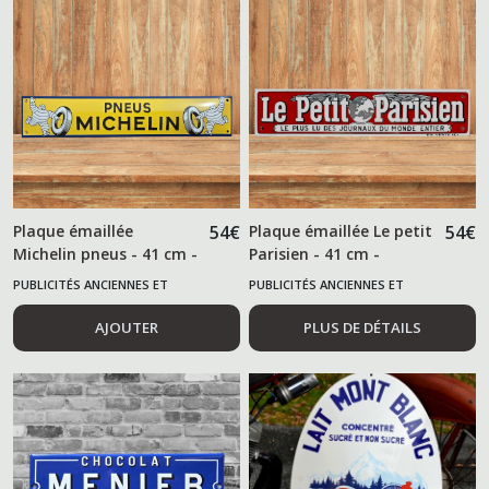
Publicités
anciennes
et
alimentaires
(107)
Huiles
et
équipementiers
automobiles
Plaque émaillée
54
€
Plaque émaillée Le petit
54
€
(207)
Michelin pneus - 41 cm -
Parisien - 41 cm -
PUBLICITÉS ANCIENNES ET
PUBLICITÉS ANCIENNES ET
Boissons
ALIMENTAIRES
ALIMENTAIRES
-
AJOUTER
PLUS DE DÉTAILS
Brasserie
(91)
Tracteurs
-
Agriculture
(12)