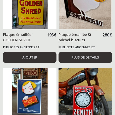
Plaque émaillée
195
€
Plaque émaillée St
280
€
GOLDEN SHRED
Michel biscuits
potence double face
PUBLICITÉS ANCIENNES ET
PUBLICITÉS ANCIENNES ET
ALIMENTAIRES
ALIMENTAIRES
AJOUTER
PLUS DE DÉTAILS