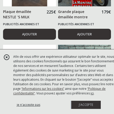
Plaque émaillée
225
€
Grande plaque
179
€
NESTLE 'S MILK
émaillée montre
ZENITH
PUBLICITÉS ANCIENNES ET
PUBLICITÉS ANCIENNES ET
ALIMENTAIRES
ALIMENTAIRES
AJOUTER
AJOUTER
Afin de vous offrir une expérience utilisateur optimale sur le site, nous
utilisons des cookies fonctionnels qui assurent le bon fonctionnement
de nos services et en mesurent l’audience. Certains tiers utilisent
également des cookies de suivi marketing sur le site pour vous
montrer des publicités personnalisées sur d’autres sites Web et dans
leurs applications. En cliquant sur le bouton “J’accepte” vous acceptez
l’utilisation de ces cookies. Pour en savoir plus, vous pouvez lire notre
page
“Informations sur les cookies”
ainsi que notre
“Politique de
confidentialité“
. Vous pouvez ajuster vos préférences
ici
.
Plaque émaillée Coq
54
€
Plaque émaillée KUB
54
€
je n'accepte pas
J'ACCEPTE
d'or savon
Bouillon