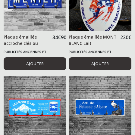
Divers
(35)
Plaque émaillée
34
€
90
Plaque émaillée MONT
220
€
Plaques
accroche clés ou
BLANC Lait
Import
torchon MENIER
USA
PUBLICITÉS ANCIENNES ET
PUBLICITÉS ANCIENNES ET
(13)
ALIMENTAIRES
ALIMENTAIRES
AJOUTER
AJOUTER
Afficher
les
résultats