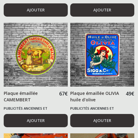
ALIMENTAIRES
ALIMENTAIRES
AJOUTER
AJOUTER
Plaque émaillée
67
€
Plaque émaillée OLIVIA
49
€
CAMEMBERT
huile d'olive
Montsurais Mayenne
PUBLICITÉS ANCIENNES ET
PUBLICITÉS ANCIENNES ET
ALIMENTAIRES
ALIMENTAIRES
AJOUTER
AJOUTER