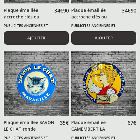
Plaque émaillée
34
€
90
Plaque émaillée
34
€
90
accroche clés ou
accroche clés ou
torchon MONT
torchon POTASSE
PUBLICITÉS ANCIENNES ET
PUBLICITÉS ANCIENNES ET
BLANC
D'ALSACE
ALIMENTAIRES
ALIMENTAIRES
AJOUTER
AJOUTER
Plaque émaillée SAVON
35
€
Plaque émaillée
67
€
LE CHAT ronde
CAMEMBERT LA
LAITIERE Normandie
PUBLICITÉS ANCIENNES ET
PUBLICITÉS ANCIENNES ET