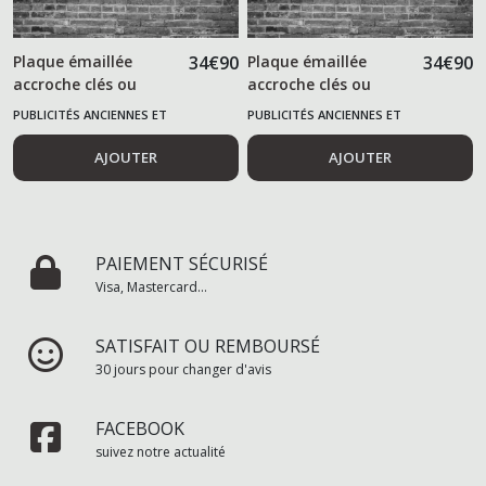
Plaque émaillée
34
€
90
Plaque émaillée
34
€
90
accroche clés ou
accroche clés ou
torchon POTASSE
torchon MONT
PUBLICITÉS ANCIENNES ET
PUBLICITÉS ANCIENNES ET
D'ALSACE
BLANC
ALIMENTAIRES
ALIMENTAIRES
AJOUTER
AJOUTER
PAIEMENT SÉCURISÉ
Visa, Mastercard...
SATISFAIT OU REMBOURSÉ
30 jours pour changer d'avis
FACEBOOK
suivez notre actualité