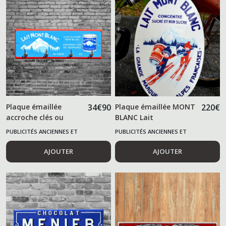
Plaque émaillée
34
€
90
Plaque émaillée MONT
220
€
accroche clés ou
BLANC Lait
torchon MONT
PUBLICITÉS ANCIENNES ET
PUBLICITÉS ANCIENNES ET
BLANC
ALIMENTAIRES
ALIMENTAIRES
AJOUTER
AJOUTER