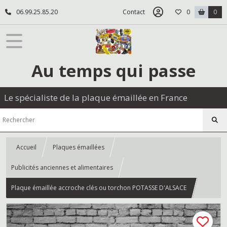
06.99.25.85.20
Contact
0
0
Au temps qui passe
Le spécialiste de la plaque émaillée en France
Accueil
Plaques émaillées
Publicités anciennes et alimentaires
Plaque émaillée accroche clés ou torchon POTASSE D'ALSACE