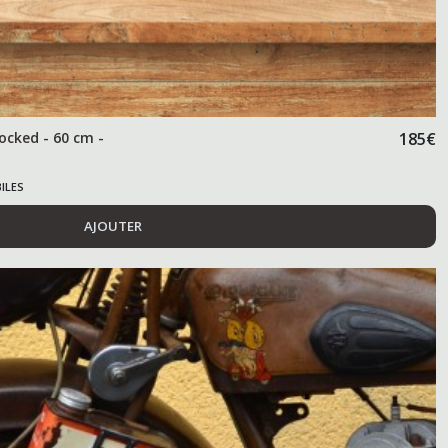
ocked - 60 cm -
185
€
ILES
AJOUTER