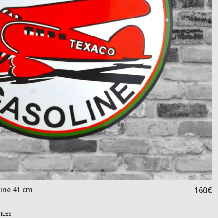
ine 41 cm
160
€
ILES