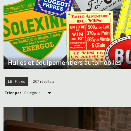
Divers
(35)
Plaques
Import
USA
(13)
Huiles et équipementiers automobiles
Afficher
Filtres
207 résultats
les
résultats
Trier par