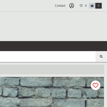
Contact
0
0