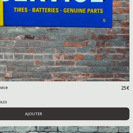
vice
25
€
ILES
AJOUTER