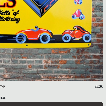
rop
220
€
ILES