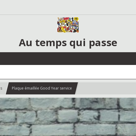
Au temps qui passe
es
Plaque émaillée Good Year service