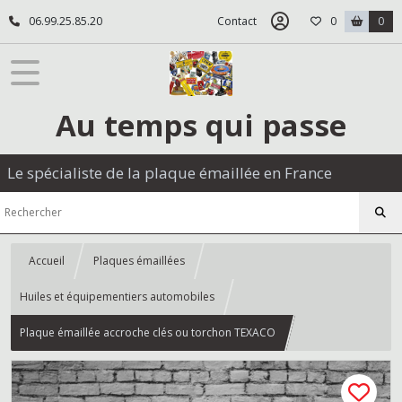
06.99.25.85.20
Contact
0
0
Au temps qui passe
Le spécialiste de la plaque émaillée en France
Accueil
Plaques émaillées
Huiles et équipementiers automobiles
Plaque émaillée accroche clés ou torchon TEXACO