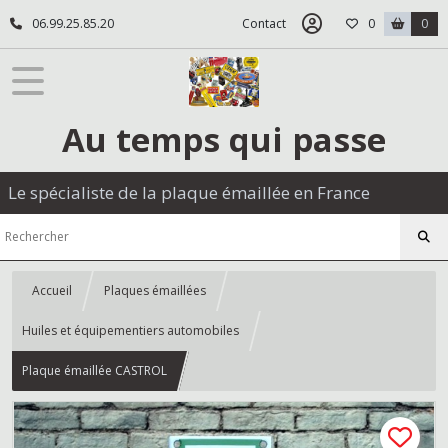
06.99.25.85.20
Contact
0
0
Au temps qui passe
Le spécialiste de la plaque émaillée en France
Accueil
Plaques émaillées
Huiles et équipementiers automobiles
Plaque émaillée CASTROL