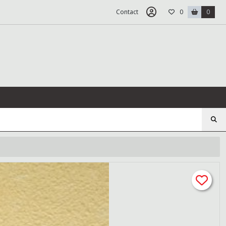
Contact
0
0