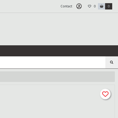
Contact
0
0