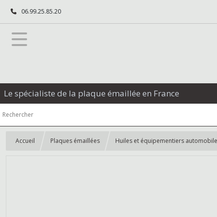
06.99.25.85.20
Le spécialiste de la plaque émaillée en France
Accueil
Plaques émaillées
Huiles et équipementiers automobil