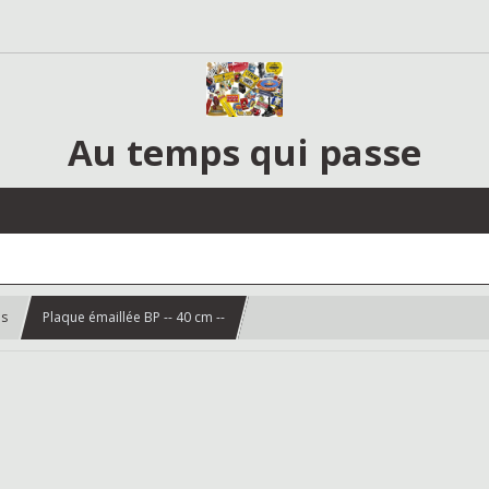
Au temps qui passe
es
Plaque émaillée BP -- 40 cm --