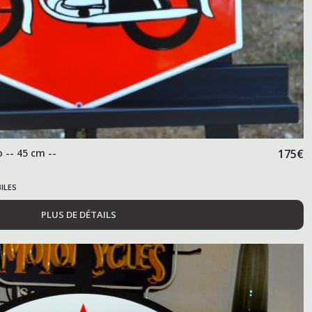
 -- 45 cm --
175
€
ILES
PLUS DE DÉTAILS