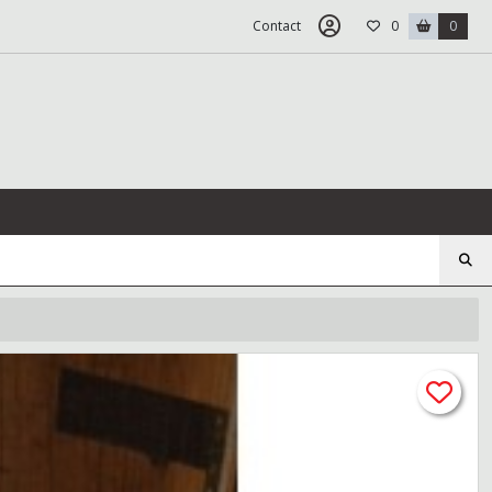
Contact
0
0