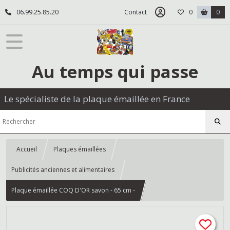
06.99.25.85.20
Contact
0
0
Au temps qui passe
Le spécialiste de la plaque émaillée en France
Accueil
Plaques émaillées
Publicités anciennes et alimentaires
Plaque émaillée COQ D'OR savon - 65 cm -