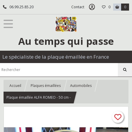
06.99.25.85.20
Contact
0
0
Au temps qui passe
Le spécialiste de la plaque émaillée en France
Accueil
Plaques émaillées
Automobiles
Plaque émaillée ALFA ROMEO - 50 cm -