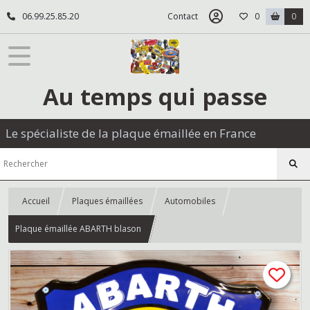
06.99.25.85.20
Contact
0
0
Au temps qui passe
Le spécialiste de la plaque émaillée en France
Accueil
Plaques émaillées
Automobiles
Plaque émaillée ABARTH blason