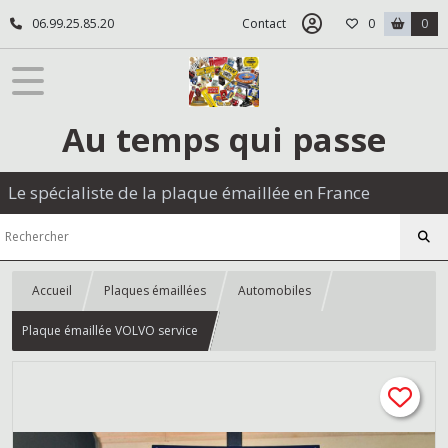
06.99.25.85.20
Contact
0
0
Au temps qui passe
Le spécialiste de la plaque émaillée en France
Accueil
Plaques émaillées
Automobiles
Plaque émaillée VOLVO service