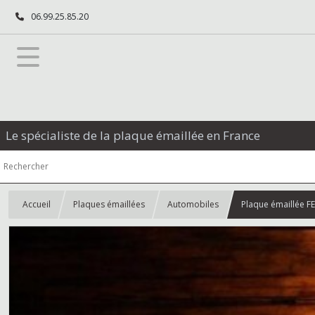
06.99.25.85.20
Le spécialiste de la plaque émaillée en France
Accueil
Plaques émaillées
Automobiles
Plaque émaillée F