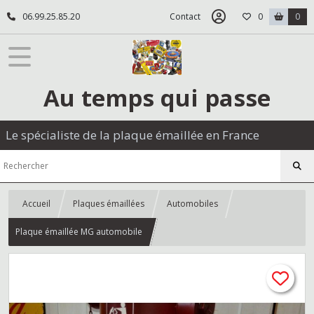
06.99.25.85.20
Contact
0
0
Au temps qui passe
Le spécialiste de la plaque émaillée en France
Accueil
Plaques émaillées
Automobiles
Plaque émaillée MG automobile