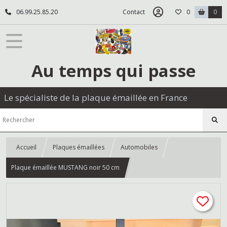
06.99.25.85.20
Contact
0
0
Au temps qui passe
Le spécialiste de la plaque émaillée en France
Accueil
Plaques émaillées
Automobiles
Plaque émaillée MUSTANG noir 50 cm