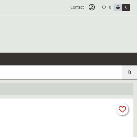
Contact
0
0