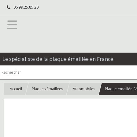
06.99.25.85.20
Le spécialiste de la plaque émaillée en France
Accueil
Plaques émaillées
Automobiles
Plaque émaillée S