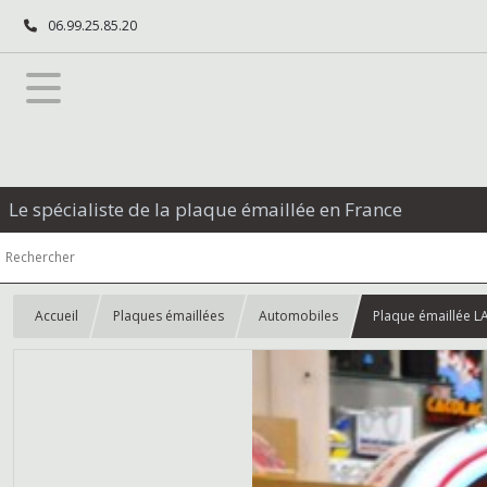
06.99.25.85.20
Le spécialiste de la plaque émaillée en France
Accueil
Plaques émaillées
Automobiles
Plaque émaillée L