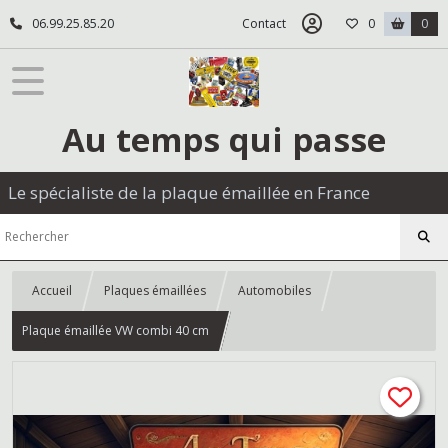
06.99.25.85.20
Contact
0
0
Au temps qui passe
Le spécialiste de la plaque émaillée en France
Accueil
Plaques émaillées
Automobiles
Plaque émaillée VW combi 40 cm