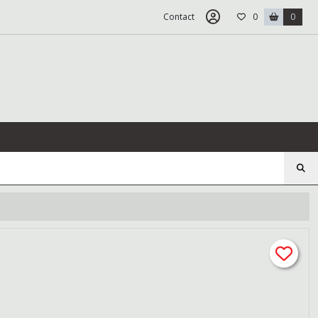
Contact
0
0