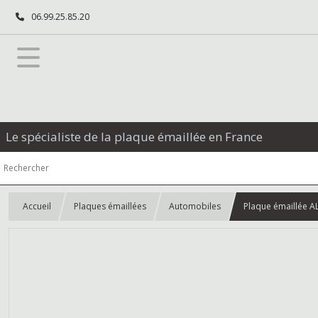
06.99.25.85.20
Le spécialiste de la plaque émaillée en France
Accueil
Plaques émaillées
Automobiles
Plaque émaillée AL