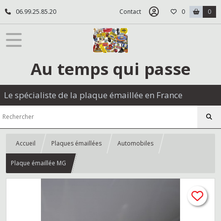
06.99.25.85.20
Contact
0
0
Au temps qui passe
Le spécialiste de la plaque émaillée en France
Accueil
Plaques émaillées
Automobiles
Plaque émaillée MG