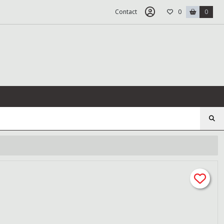
Contact
0
0