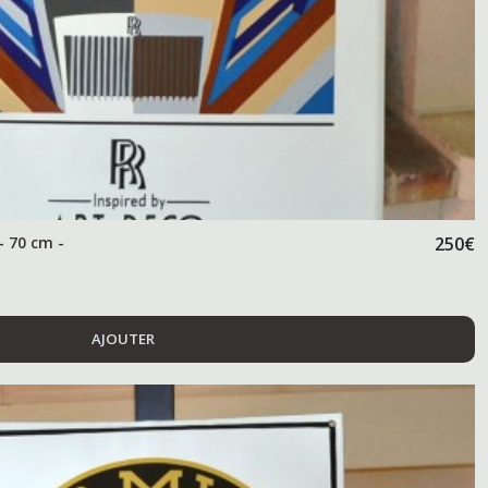
- 70 cm -
250
€
AJOUTER