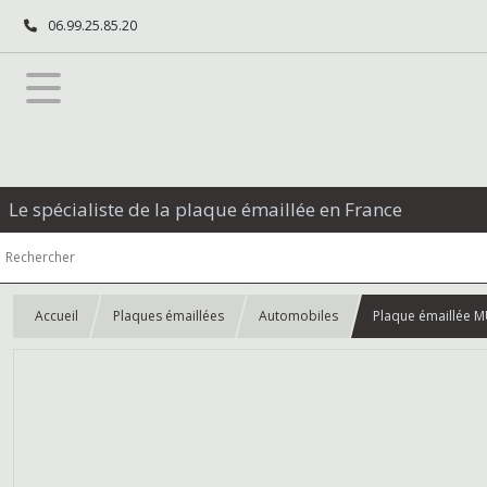
06.99.25.85.20
Le spécialiste de la plaque émaillée en France
Accueil
Plaques émaillées
Automobiles
Plaque émaillée 