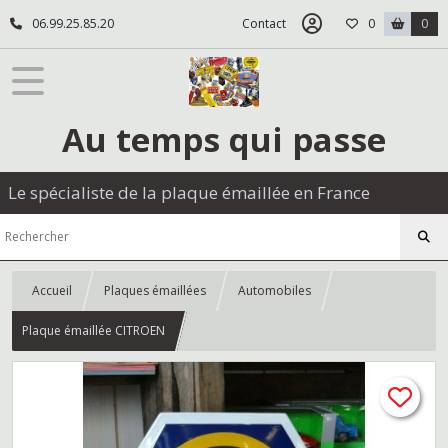
06.99.25.85.20
Contact
0
0
Au temps qui passe
Le spécialiste de la plaque émaillée en France
Accueil
Plaques émaillées
Automobiles
Plaque émaillée CITROEN