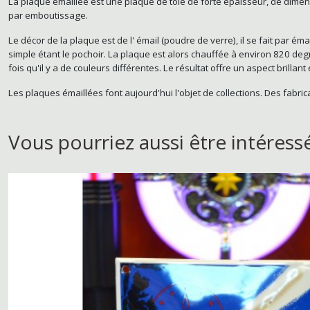
La plaque émaillée est une plaque de tôle de forte épaisseur, de dimensi
par emboutissage.
Le décor de la plaque est de l' émail (poudre de verre), il se fait par é
simple étant le pochoir. La plaque est alors chauffée à environ 820 deg
fois qu'il y a de couleurs différentes. Le résultat offre un aspect brillan
Les plaques émaillées font aujourd'hui l'objet de collections. Des fabri
Vous pourriez aussi être intéress