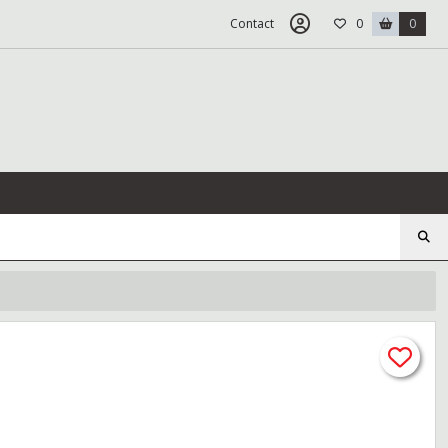
Contact
0
0