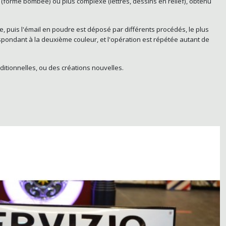
e (forme bombée) ou plus complexe (lettres, dessins en relief), obtenu
ce, puis l'émail en poudre est déposé par différents procédés, le plus
spondant à la deuxième couleur, et l'opération est répétée autant de
ditionnelles, ou des créations nouvelles.