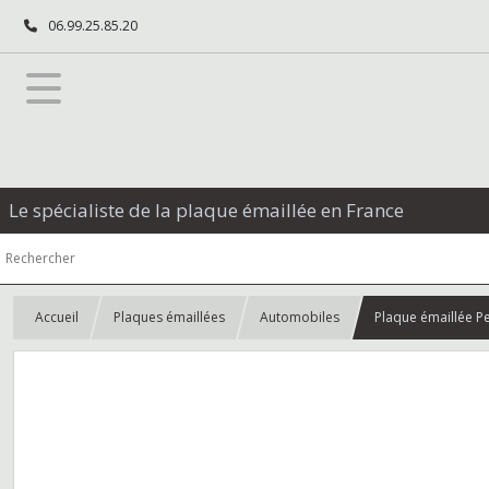
06.99.25.85.20
Le spécialiste de la plaque émaillée en France
Accueil
Plaques émaillées
Automobiles
Plaque émaillée P