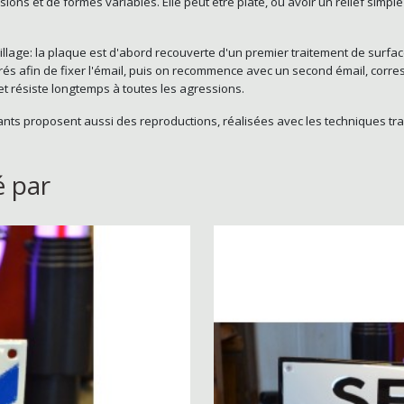
ons et de formes variables. Elle peut être plate, ou avoir un relief simpl
maillage: la plaque est d'abord recouverte d'un premier traitement de surfa
rés afin de fixer l'émail, puis on recommence avec un second émail, corre
t et résiste longtemps à toutes les agressions.
cants proposent aussi des reproductions, réalisées avec les techniques tra
é par