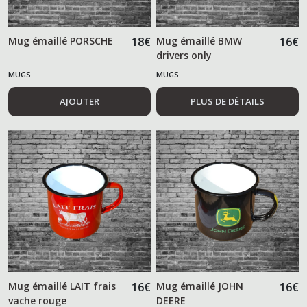
Mug émaillé PORSCHE
18
€
Mug émaillé BMW
16
€
drivers only
MUGS
MUGS
AJOUTER
PLUS DE DÉTAILS
Mug émaillé LAIT frais
16
€
Mug émaillé JOHN
16
€
vache rouge
DEERE