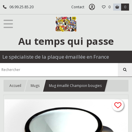
06.99.25.85.20
Contact
0
0
Au temps qui passe
Le spécialiste de la plaque émaillée en France
Accueil
Mugs
Mug émaillé Champion bougies