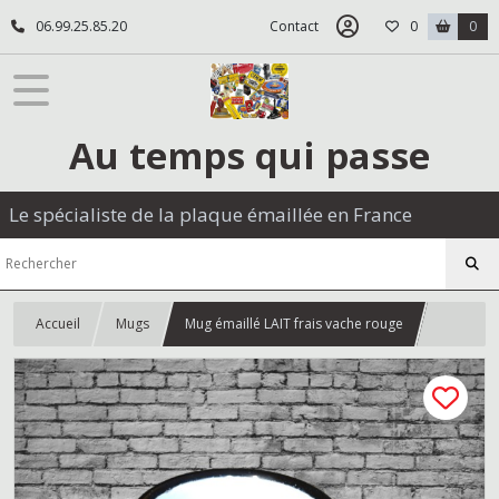
06.99.25.85.20
Contact
0
0
Au temps qui passe
Le spécialiste de la plaque émaillée en France
Accueil
Mugs
Mug émaillé LAIT frais vache rouge