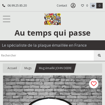
06.99.25.85.20
Contact
0
0
Au temps qui passe
Le spécialiste de la plaque émaillée en France
Accueil
Mugs
Mug émaillé JOHN DEERE