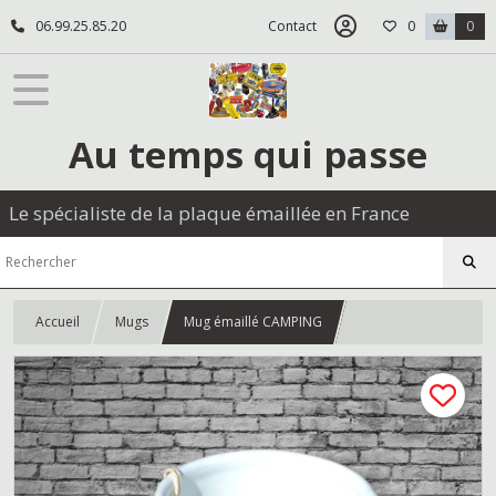
06.99.25.85.20
Contact
0
0
Au temps qui passe
Le spécialiste de la plaque émaillée en France
Accueil
Mugs
Mug émaillé CAMPING