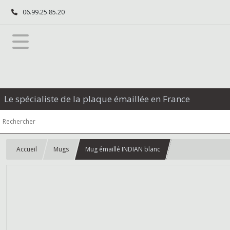
06.99.25.85.20
Le spécialiste de la plaque émaillée en France
Accueil
Mugs
Mug émaillé INDIAN blanc