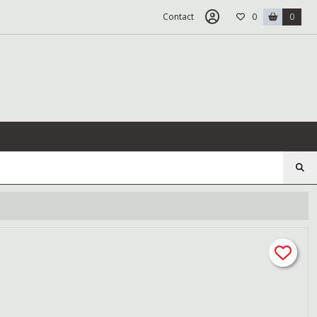
Contact
0
0