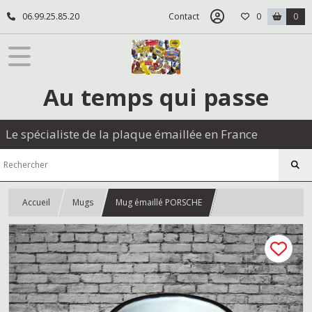
06.99.25.85.20
Contact
0
0
Au temps qui passe
Le spécialiste de la plaque émaillée en France
Accueil
Mugs
Mug émaillé PORSCHE