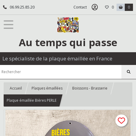
06.99.25.85.20
Contact
0
0
Au temps qui passe
Le spécialiste de la plaque émaillée en France
Accueil
Plaques émaillées
Boissons - Brasserie
Plaque émaillée Bières PERLE