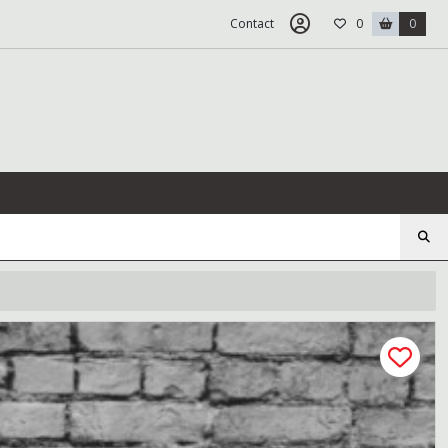
Contact
0
0