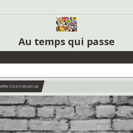
Au temps qui passe
illée Coca-Cola pin-up