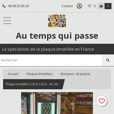
06.99.25.85.20
Contact
0
0
Au temps qui passe
Le spécialiste de la plaque émaillée en France
Accueil
Plaques émaillées
Boissons - Brasserie
Plaque émaillée COCA COLA - 41 cm -