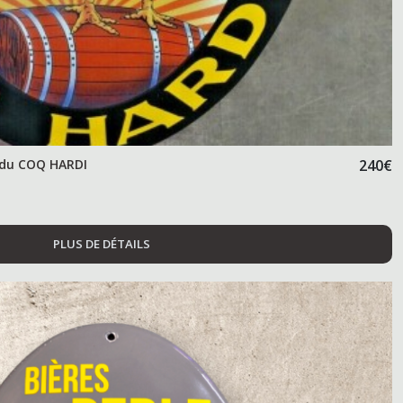
 du COQ HARDI
240
€
PLUS DE DÉTAILS