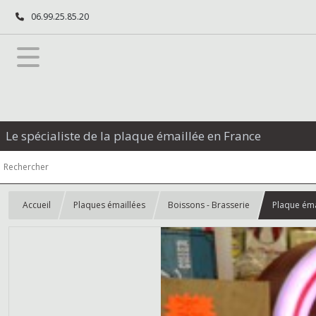
06.99.25.85.20
Le spécialiste de la plaque émaillée en France
Accueil
Plaques émaillées
Boissons - Brasserie
Plaque éma