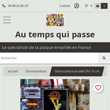
06.99.25.85.20
Contact
0
0
Au temps qui passe
Le spécialiste de la plaque émaillée en France
Accueil
Thermomètres
Thermomètre émaillé SPA 75 cm