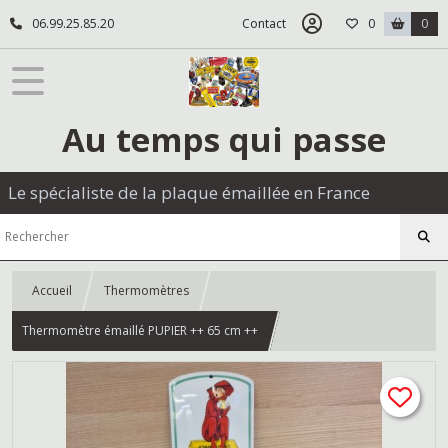
06.99.25.85.20
Contact
0
0
Au temps qui passe
Le spécialiste de la plaque émaillée en France
Accueil
Thermomètres
Thermomètre émaillé PUPIER ++ 65 cm ++