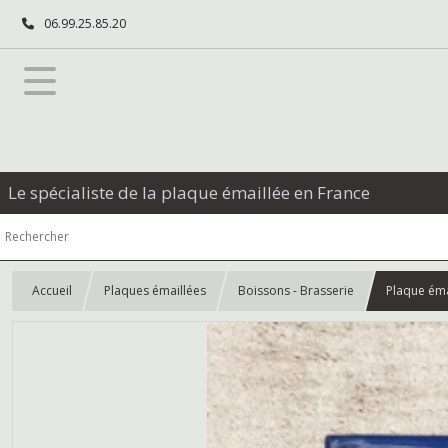
06.99.25.85.20
Le spécialiste de la plaque émaillée en France
Accueil
Plaques émaillées
Boissons - Brasserie
Plaque éma