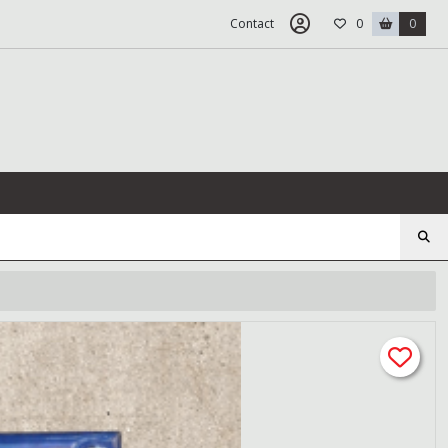
Contact
0
0