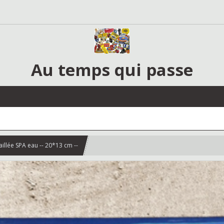
Au temps qui passe
illée SPA eau -- 20*13 cm --