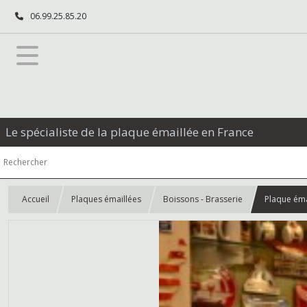
06.99.25.85.20
Le spécialiste de la plaque émaillée en France
Accueil
Plaques émaillées
Boissons - Brasserie
Plaque éma