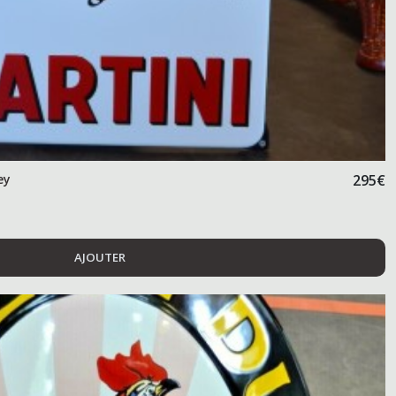
ey
295
€
AJOUTER