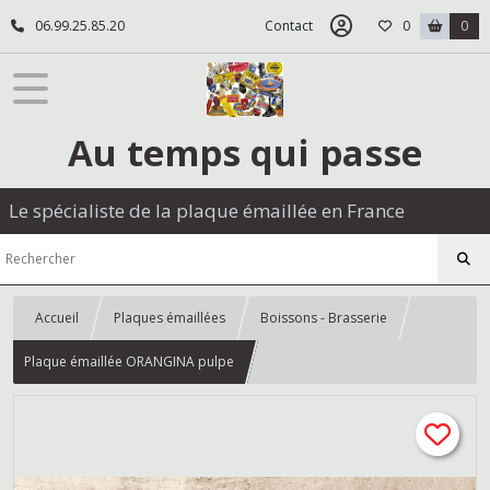
06.99.25.85.20
Contact
0
0
Au temps qui passe
Le spécialiste de la plaque émaillée en France
Accueil
Plaques émaillées
Boissons - Brasserie
Plaque émaillée ORANGINA pulpe