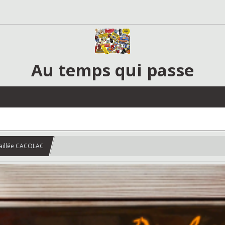
Au temps qui passe
aillée CACOLAC