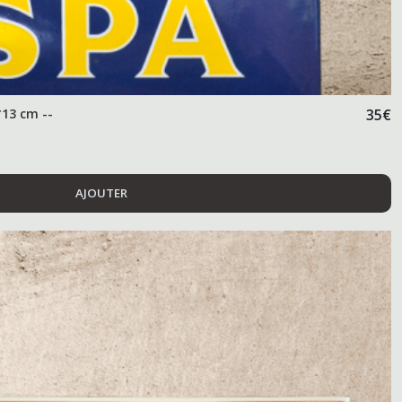
*13 cm --
35
€
AJOUTER