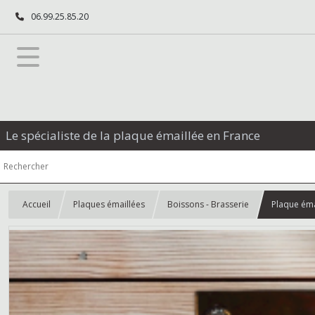
06.99.25.85.20
Le spécialiste de la plaque émaillée en France
Accueil
Plaques émaillées
Boissons - Brasserie
Plaque ém