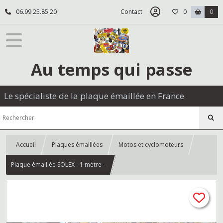
06.99.25.85.20
Contact
0
0
Au temps qui passe
Le spécialiste de la plaque émaillée en France
Accueil
Plaques émaillées
Motos et cyclomoteurs
Plaque émaillée SOLEX - 1 mètre -