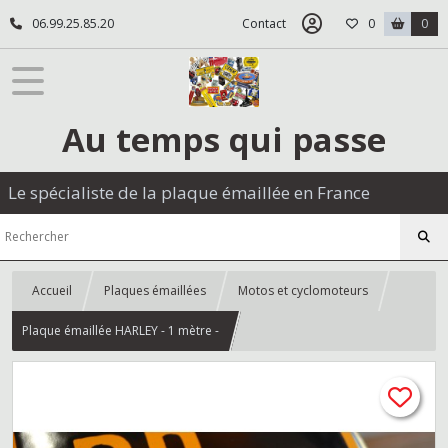
06.99.25.85.20
Contact
0
0
Au temps qui passe
Le spécialiste de la plaque émaillée en France
Accueil
Plaques émaillées
Motos et cyclomoteurs
Plaque émaillée HARLEY - 1 mètre -