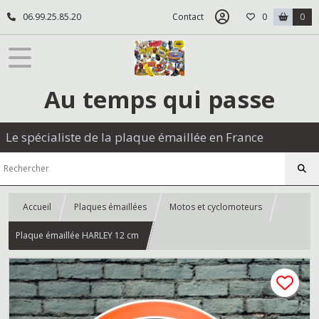
06.99.25.85.20
Contact
0
0
Au temps qui passe
Le spécialiste de la plaque émaillée en France
Accueil
Plaques émaillées
Motos et cyclomoteurs
Plaque émaillée HARLEY 12 cm